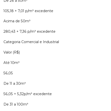
De 26 a 50m³
105,18 + 7,01 p/m³ excedente
Acima de 50m³
280,43 + 7,36 p/m³ excedente
Categoria Comercial e Industrial
Valor (R$)
Até 10m³
56,05
De 11 a 30m³
56,05 + 5,32p/m³ excedente
De 31 a 100m³