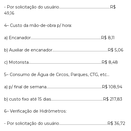
- Por solicitação do usuário..........................................................R$
49,16
4– Custo da mão-de-obra p/ hora:
a) Encanador................................................................................R$ 8,11
b) Auxiliar de encanador...............................................................R$ 5,06
c) Motorista...................................................................................R$ 8,48
5– Consumo de Água de Circos, Parques, CTG, etc...
a) p/ final de semana...............................................................R$ 108,94
b) custo fixo até 15 dias...........................................................R$ 217,83
6– Verificação de Hidrômetros:
- Por solicitação do usuário.......................................................R$ 36,72