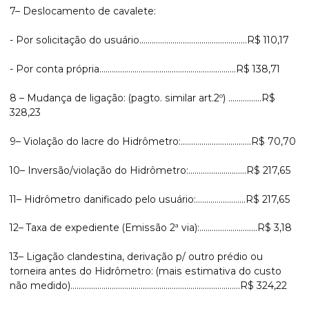
7– Deslocamento de cavalete:
- Por solicitação do usuário....................................................R$ 110,17
- Por conta própria..................................................................R$ 138,71
8 – Mudança de ligação: (pagto. similar art.2º) ................R$
328,23
9– Violação do lacre do Hidrômetro:..................................R$ 70,70
10– Inversão/violação do Hidrômetro:............................R$ 217,65
11– Hidrômetro danificado pelo usuário:........................R$ 217,65
12– Taxa de expediente (Emissão 2ª via):............................R$ 3,18
13– Ligação clandestina, derivação p/ outro prédio ou
torneira antes do Hidrômetro: (mais estimativa do custo
não medido)..................................................................................R$ 324,22