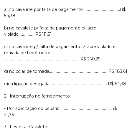
a) no cavalete por falta de pagamento..........................................R$
54,38
b) no cavalete p/ falta de pagamento c/ lacre
violado...................R$ 111,51
c) no cavalete p/ falta de pagamento c/ lacre violado e
retirada de hidrômetro
......................................................................................R$ 250,25
d) no colar de tomada...................................................................R$ 183,61
e)da ligação desligada..................................................................R$ 54,38
2– Interrupção no fornecimento:
- Por solicitação do usuário .........................................................R$
21,76
3– Levantar Cavalete: