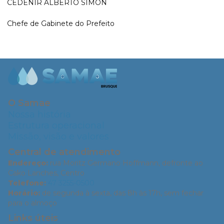
CEDENIR ALBERTO SIMON
Chefe de Gabinete do Prefeito
O Samae
Nossa história
Estrutura operacional
Missão, visão e valores
Central de atendimento
Endereço:
rua Moritz Germano Hoffmann, defronte ao
Cako Lanches, Centro
Telefone:
47 3255-0500
Horário:
de segunda à sexta, das 8h às 17h, sem fechar
para o almoço
Links úteis