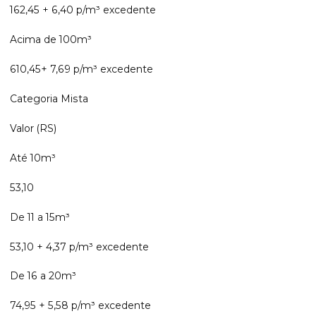
162,45 + 6,40 p/m³ excedente
Acima de 100m³
610,45+ 7,69 p/m³ excedente
Categoria Mista
Valor (RS)
Até 10m³
53,10
De 11 a 15m³
53,10 + 4,37 p/m³ excedente
De 16 a 20m³
74,95 + 5,58 p/m³ excedente