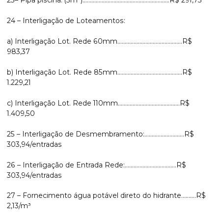
23– Pipa piscina: (5m³)...........................................................R$ 291,75
24 – Interligação de Loteamentos:
a) Interligação Lot. Rede 60mm............................................R$
983,37
b) Interligação Lot. Rede 85mm............................................R$
1.229,21
c) Interligação Lot. Rede 110mm..........................................R$
1.409,50
25 – Interligação de Desmembramento:...........................R$
303,94/entradas
26 – Interligação de Entrada Rede:...................................R$
303,94/entradas
27 – Fornecimento água potável direto do hidrante..........R$
2,13/m³