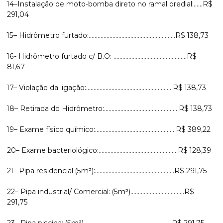
14–Instalação de moto-bomba direto no ramal predial:......R$
291,04
15– Hidrômetro furtado:..........................................................R$ 138,73
16- Hidrômetro furtado c/ B.O: .................................................R$
81,67
17– Violação da ligação:..........................................................R$ 138,73
18– Retirada do Hidrômetro:..................................................R$ 138,73
19– Exame físico químico:......................................................R$ 389,22
20– Exame bacteriológico:.....................................................R$ 128,39
21– Pipa residencial (5m³):.....................................................R$ 291,75
22– Pipa industrial/ Comercial: (5m³)....................................R$
291,75